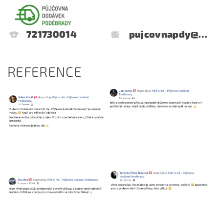
721730014
pujcovnapdy@gmail.com
REFERENCE