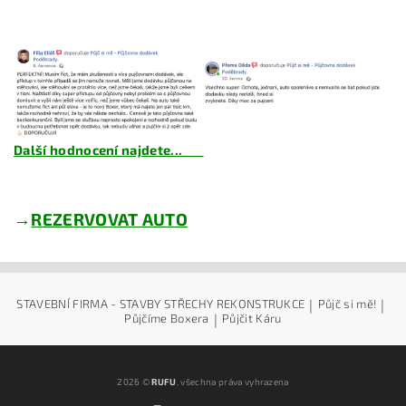
Další hodnocení najdete...
→
REZERVOVAT AUTO
STAVEBNÍ FIRMA - STAVBY STŘECHY REKONSTRUKCE
|
Půjč si mě!
|
Půjčíme Boxera
|
Půjčit Káru
2026 ©
RUFU
, všechna práva vyhrazena